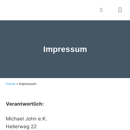
Zum
Inhalt
springen
Men
Impressum
Home
»
Impressum
Verantwortlich:
Michael John e.K.
Hellerweg 22